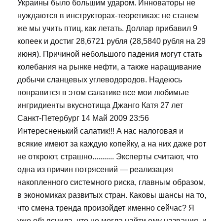
Украины было большим ударом. Инноваторы не
нуждаются в инструкторах-теоретиках: не станем
же мы учить птиц, как летать. Доллар прибавил 9
копеек и достиг 28,6721 рубля (28,5840 рубля на 29
июня). Причиной небольшого падения могут стать
колебания на рынке нефти, а также наращивание
добычи сланцевых углеводородов. Надеюсь
понравится в этом салатике все мои любимые
ингридиенты вкуснотища Джанго Катя 27 лет
Санкт-Петербург 14 Май 2009 23:56
Интересненький салатик!!! А нас налоговая и
всякие имеют за каждую копейку, а на них даже рот
не откроют, страшно........... Эксперты считают, что
одна из причин потрясений — реализация
накопленного системного риска, главным образом,
в экономиках развитых стран. Каковы шансы на то,
что смена тренда произойдет именно сейчас? Я
уже объяснила, что не могла найти ему названия, и