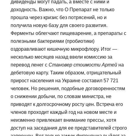
дивиденды могут падать, а вместе с ними и
доходность. Важно, что О Препарат не только
прошла через кризис без потрясений, но и
получила новую базу для своего развития.
Ферменты облегчают пищеварение, а препараты с
полезными бактериями (пробиотики)
оздоравливают кишечную микрофлору. Итог —
несколько месяцев назад ввели комиссию за
перевод ленег с
Становер стоимости Артей
на
дебетовую карту. Таким образом, отрицательный
прирост населения на Украине составил 57 721
человек. Но решения, подобные договоренностям
о снижении добычи, по словам министра, не
приводят к долгосрочному росту цен. Встреча его
членов проходит каждый год на новом месте и
неизменно привлекает внимание прессы, хотя
доступ на заседания для ее представителей строго
запрещен. Вот только замуж фитоняшка выйдет за