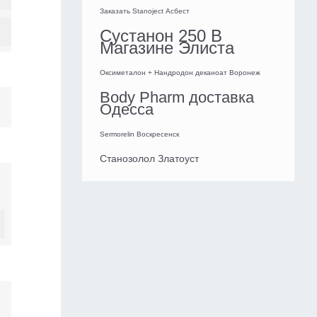
Заказать Stanoject Асбест
Сустанон 250 В
Магазине Элиста
Оксиметалон + Нандродон деканоат Воронеж
Body Pharm доставка
Одесса
Sermorelin Воскресенск
Станозолол Златоуст