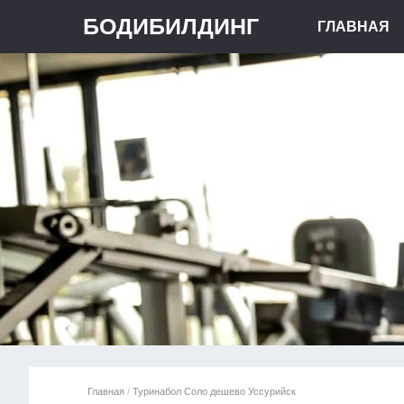
БОДИБИЛДИНГ
ГЛАВНАЯ
Главная
/
Туринабол Соло дешево Уссурийск