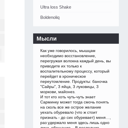
Ultra loss Shake
Boldenoliq
Мысли
Как уже говорилось, мышцам
необходимо восстановление,
перегружая волокна каждый день, вы
приводите их только к
воспалительному процессу, который
перейдет в хроническое
переутомление. Продукты: баночка
"Сайры", 3 яйца, 3 луковицы, 3
моркови, майонез.
И тот кто хоть чуть-чуть знает
Сарминку может тогда смочь понять
на сколь все же острое желание
уехать обуревало (что ж стоит
признать - до сих обуревает) меня…,
раз удержало меня здесь лишь одно
лишь обещание... В последние