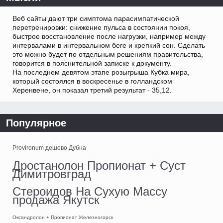
Веб сайты дают три симптома парасимпатической
перетренировки: снижение пульса в состоянии покоя,
быстрое восстановление после нагрузки, например между
интервалами в интервальном беге и крепкий сон. Сделать
это можно будет по отдельным решениям правительства,
говорится в пояснительной записке к документу.
На последнем девятом этапе розыгрыша Кубка мира,
который состоялся в воскресенье в голландском
Херенвене, он показал третий результат - 35,12.
Популярное
Provironum дешево Дубна
Дростанолон Пропионат + Суст
Димитровград
Стероидов На Сухую Массу
продажа Якутск
Оксандролон + Пропионат Железногорск