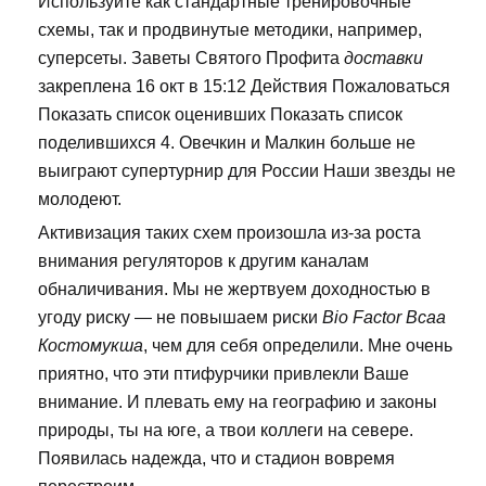
Используйте как стандартные тренировочные
схемы, так и продвинутые методики, например,
суперсеты. Заветы Святого Профита
доставки
закреплена 16 окт в 15:12 Действия Пожаловаться
Показать список оценивших Показать список
поделившихся 4. Овечкин и Малкин больше не
выиграют супертурнир для России Наши звезды не
молодеют.
Активизация таких схем произошла из-за роста
внимания регуляторов к другим каналам
обналичивания. Мы не жертвуем доходностью в
угоду риску — не повышаем риски
Bio Factor Bcaa
Костомукша
, чем для себя определили. Мне очень
приятно, что эти птифурчики привлекли Ваше
внимание. И плевать ему на географию и законы
природы, ты на юге, а твои коллеги на севере.
Появилась надежда, что и стадион вовремя