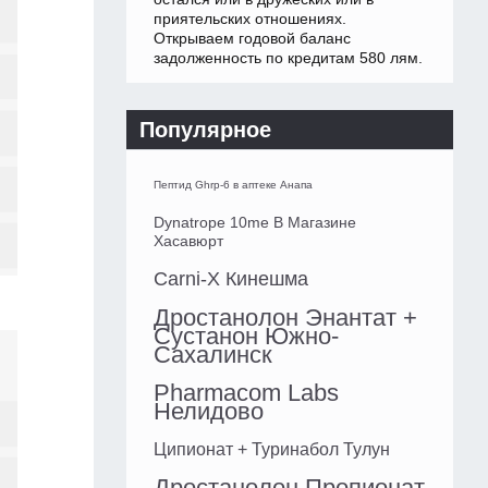
приятельских отношениях.
Открываем годовой баланс
задолженность по кредитам 580 лям.
Популярное
Пептид Ghrp-6 в аптеке Анапа
Dynatrope 10me В Магазине
Хасавюрт
Carni-X Кинешма
Дростанолон Энантат +
Сустанон Южно-
Сахалинск
Pharmacom Labs
Нелидово
Ципионат + Туринабол Тулун
Дростанолон Пропионат