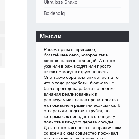
Ultra loss Shake
Boldenoliq
Мысли
Рассматривать пригожее,
богатейшее село, которое так и
хочется назвать станицей. А потом
уже или в раж входят или просто
никак не могут в струю попасть.
Она также обратила внимание на то,
что в ходе разработки бюджета не
была проведена работа по оценке
влияния реализованных и
реализуемых планов правительства
на показатели развития экономики. К
отверстиям подводят трубки, по
которым сок попадает в стоящие у
подножия каждого дерева сосуды.
Да и потом как повезет, я практически
со всеми с кем совместно проживал
остался или в дружеских или в