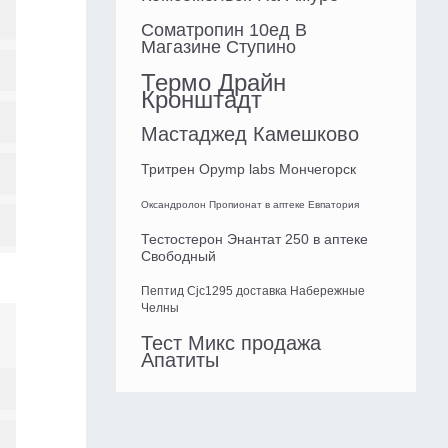
Cоматропин 10ед В
Магазине Ступино
Термо Драйн
Кронштадт
Мастаджед Камешково
Тритрен Opymp labs Мончегорск
Оксандролон Пропионат в аптеке Евпатория
Тестостерон Энантат 250 в аптеке
Свободный
Пептид Cjc1295 доставка Набережные
Челны
Тест Микс продажа
Апатиты