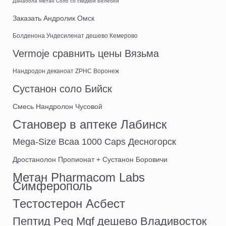
Данабола Метан Соло со скидкой Белебей
Заказать Андролик Омск
Болденона Ундесиленат дешево Кемерово
Vermoje сравнить цены Вязьма
Нандродон деканоат ZPHC Воронеж
Сустанон соло Бийск
Смесь Нандролон Чусовой
Становер в аптеке Лабинск
Mega-Size Bcaa 1000 Caps Десногорск
Дростанолон Пропионат + Сустанон Боровичи
Метан Pharmacom Labs
Симферополь
Тестостерон Асбест
Пептид Peg Mgf дешево Владивосток