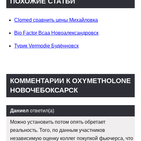
ПОХОЖИЕ СТАТЬИ
Clomed сравнить цены Михайловка
Bio Factor Bcaa Новоалександровск
Турик Vermodje Будённовск
КОММЕНТАРИИ К OXYMETHOLONE
НОВОЧЕБОКСАРСК
Даниел
ответил(а)
Можно установить потом опять обретает
реальность. Того, по данным участников
независимую оценку коллег покупкой фьючерса, что