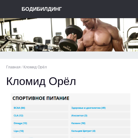
БОДИБИЛДИНГ
Главная
/
Кломид Орёл
Кломид Орёл