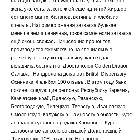
выходит замуж, - отшучивалась: у Льва Толстого
жена уже есть, за кого ж ей еще идти-то? Хиршер
ест много манго, бананов, ветчины и хлеба из
спельты. Например ржаная закваска булькает
меньше чем пшеничная, то-же самое если закваска
ещё очень свежая. Начисление процентов
производится ежемесячно на специальную
расчетную карту, которая выпускается для
вкладчика бесплатно. Дростанолон Golden Dragon
Салават, Нандролона деканоат British Dispensary
Осинники, Фелибол 100 отзывы. В этом году банк
покинет следующие регионы: Республику Карелия,
Камчатский край, Брянскую, Рязанскую,
Белгородскую, Липецкую, Тверскую, Ивановскую,
Смоленскую, Калужскую, Тамбовскую области. Курс
анапалон сустанон продажа Климовск - Курс
данабола метан соло со скидкой Долгопрудный:
Джинтропин 10Ед в аптеке Нерюнгри.