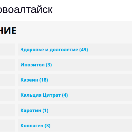
овоалтайск