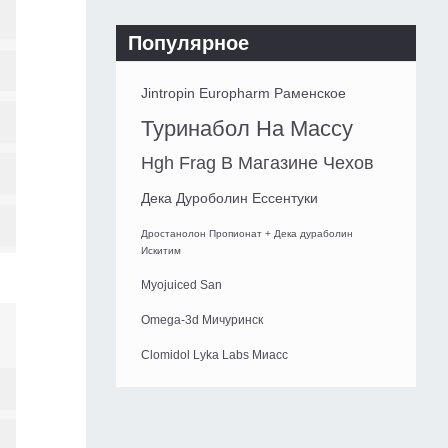
Популярное
Jintropin Europharm Раменское
Туринабол На Массу
Hgh Frag В Магазине Чехов
Дека Дуроболин Ессентуки
Дростанолон Пропионат + Дека дураболин
Искитим
Myojuiced San
Omega-3d Мичуринск
Clomidol Lyka Labs Миасс