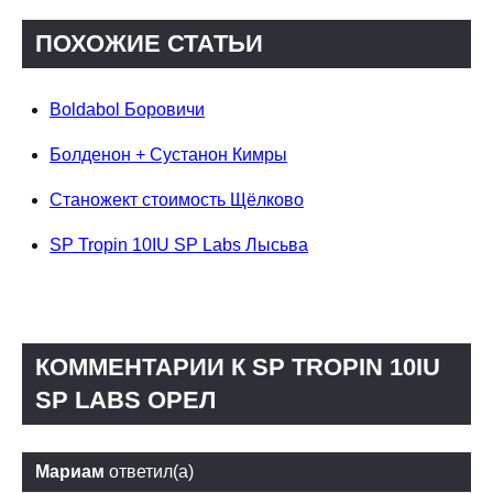
ПОХОЖИЕ СТАТЬИ
Boldabol Боровичи
Болденон + Сустанон Кимры
Станожект стоимость Щёлково
SP Tropin 10IU SP Labs Лысьва
КОММЕНТАРИИ К SP TROPIN 10IU
SP LABS ОРЕЛ
Мариам
ответил(а)