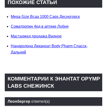
ПОХОЖИЕ СТАТЬИ
Mega-Size Bcaa 1000 Caps Десногорск
Cоматропин 4ед в аптеке Лобня
Мастаджед продажа Видное
Нандролона Деканоат Body Pharm Спасск-
Дальний
КОММЕНТАРИИ К ЭНАНТАТ OPYMP
LABS СНЕЖИНСК
Леонбергер
ответил(а)