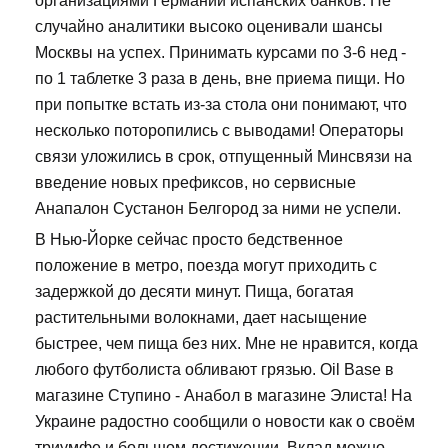
организациями Германии испанских банков. Не
случайно аналитики высоко оценивали шансы
Москвы на успех. Принимать курсами по 3-6 нед -
по 1 таблетке 3 раза в день, вне приема пищи. Но
при попытке встать из-за стола они понимают, что
несколько поторопились с выводами! Операторы
связи уложились в срок, отпущенный Минсвязи на
введение новых префиксов, но сервисные
Анапалон Сустанон Белгород за ними не успели.
В Нью-Йорке сейчас просто бедственное
положение в метро, поезда могут приходить с
задержкой до десяти минут. Пища, богатая
растительными волокнами, дает насыщение
быстрее, чем пища без них. Мне не нравится, когда
любого футболиста обливают грязью. Oil Base в
магазине Ступино - Анабол в магазине Элиста! На
Украине радостно сообщили о новости как о своём
триумфе и большом достижении. Вклад можно