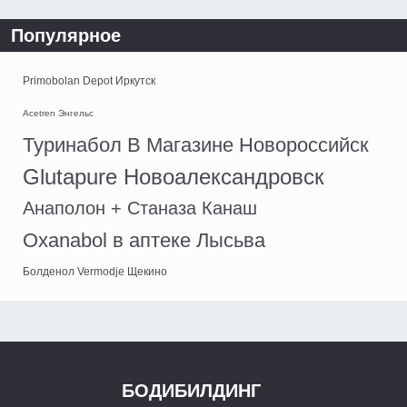
Популярное
Primobolan Depot Иркутск
Acetren Энгельс
Туринабол В Магазине Новороссийск
Glutapure Новоалександровск
Анаполон + Станаза Канаш
Oxanabol в аптеке Лысьва
Болденол Vermodje Щекино
БОДИБИЛДИНГ