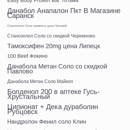
Easy Body Protein Bar Тотьма
Данабол Анапалон Пкт В Магазине
Саранск
Станозолол Соло сравнить цены Чусовой
Станозолол Соло со скидкой Черемхово
Тамоксифен 20mg цена Липецк
100 Beef Фокино
Данабола Метан Соло со скидкой
Павлово
Данабола Метан Соло Майкоп
Болденол 200 в аптеке Гусь-
Хрустальный
Ципионат + Дека дураболин
Рубцовск
Нандролон Фенил соло Клин