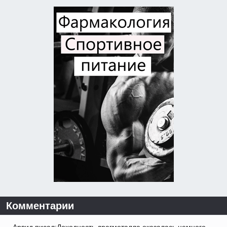
Комментарии
Арвид писал:Доходность драгметалла оказалась немного