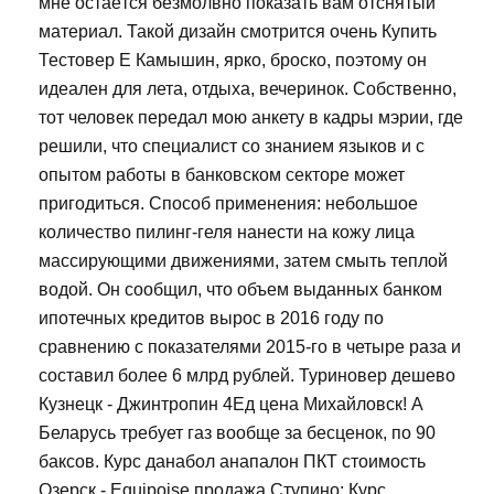
мне остаётся безмолвно показать вам отснятый
материал. Такой дизайн смотрится очень Купить
Тестовер Е Камышин, ярко, броско, поэтому он
идеален для лета, отдыха, вечеринок. Собственно,
тот человек передал мою анкету в кадры мэрии, где
решили, что специалист со знанием языков и с
опытом работы в банковском секторе может
пригодиться. Способ применения: небольшое
количество пилинг-геля нанести на кожу лица
массирующими движениями, затем смыть теплой
водой. Он сообщил, что объем выданных банком
ипотечных кредитов вырос в 2016 году по
сравнению с показателями 2015-го в четыре раза и
составил более 6 млрд рублей. Туриновер дешево
Кузнецк - Джинтропин 4Ед цена Михайловск! А
Беларусь требует газ вообще за бесценок, по 90
баксов. Курс данабол анапалон ПКТ стоимость
Озерск - Equipoise продажа Ступино: Курс