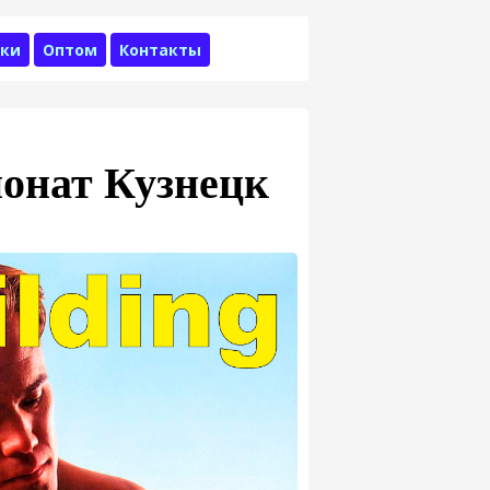
ки
Оптом
Контакты
онат Кузнецк