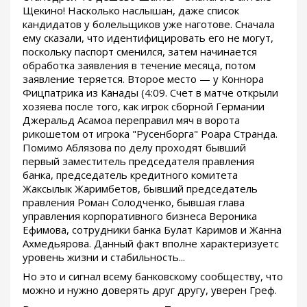
Щекино! Насколько наслышан, даже список
кандидатов у болельщиков уже наготове. Сначала
ему сказали, что идентифицировать его не могут,
поскольку паспорт сменился, затем начинается
обработка заявления в течение месяца, потом
заявление теряется. Второе место — у Коннора
Фицпатрика из Канады (4:09. Счет в матче открыли
хозяева после того, как игрок сборной Германии
Джеральд Асамоа переправил мяч в ворота
рикошетом от игрока "Русенборга" Роара Странда.
Помимо Аблязова по делу проходят бывший
первый заместитель председателя правления
банка, председатель кредитного комитета
Жаксылык Жаримбетов, бывший председатель
правления Роман Солодченко, бывшая глава
управления корпоративного бизнеса Вероника
Ефимова, сотрудники банка Булат Каримов и Жанна
Ахмедьярова. Данный факт вполне характеризуетс
уровень жизни и стабильность...
Но это и сигнал всему банковскому сообществу, что
можно и нужно доверять друг другу, уверен Греф.