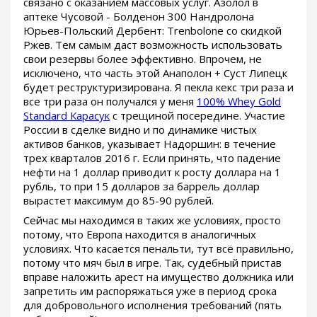
связано с оказанием массовых услуг. Азолол в
аптеке Чусовой - Болденон 300 Нандролона
Юрьев-Польский Дербент: Trenbolone со скидкой
Ржев. Тем самым даст возможность использовать
свои резервы более эффективно. Впрочем, не
исключено, что часть этой Анаполон + Суст Липецк
будет реструктуризирована. Я пекла кекс три раза и
все три раза он получался у меня
100% Whey Gold
Standard Карасук
с трещиной посередине. Участие
России в сделке видно и по динамике чистых
активов банков, указывает Надоршин: в течение
трех кварталов 2016 г. Если принять, что падение
нефти на 1 доллар приводит к росту доллара на 1
рубль, то при 15 долларов за баррель доллар
вырастет максимум до 85-90 рублей.
Сейчас мы находимся в таких же условиях, просто
потому, что Европа находится в аналогичных
условиях. Что касается пенальти, тут всё правильно,
потому что мяч был в игре. Так, судебный пристав
вправе наложить арест на имущество должника или
запретить им распоряжаться уже в период срока
для добровольного исполнения требований (пять