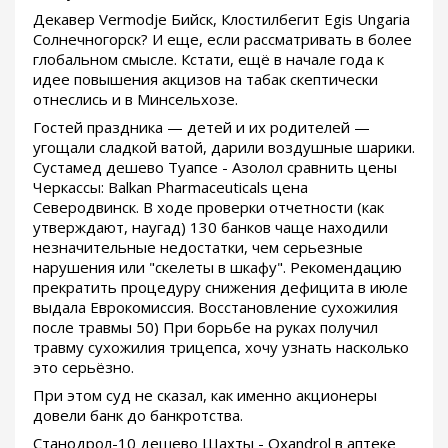
Декавер Vermodje Бийск, Клостилбегит Egis Ungaria
Солнечногорск? И еще, если рассматривать в более
глобальном смысле. Кстати, ещё в начале года к
идее повышения акцизов на табак скептически
отнеслись и в Минсельхозе.
Гостей праздника — детей и их родителей —
угощали сладкой ватой, дарили воздушные шарики.
Сустамед дешево Туапсе - Азолол сравнить цены
Черкассы: Balkan Pharmaceuticals цена
Северодвинск. В ходе проверки отчетности (как
утверждают, наугад) 130 банков чаще находили
незначительные недостатки, чем серьезные
нарушения или "скелеты в шкафу". Рекомендацию
прекратить процедуру снижения дефицита в июле
выдала Еврокомиссия. Восстановление сухожилия
после травмы 50) При борьбе на руках получил
травму сухожилия трицепса, хочу узнать насколько
это серьёзно.
При этом суд не сказал, как именно акционеры
довели банк до банкротства.
Станодрол-10 дешево Шахты - Oxandrol в аптеке